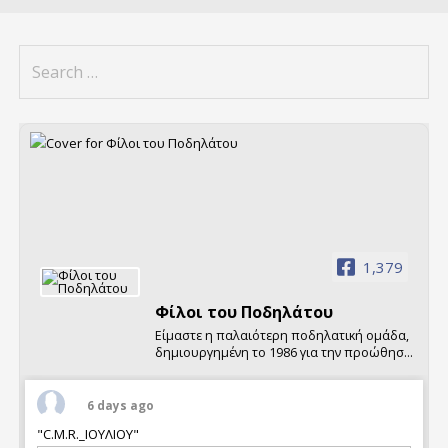
Search
for:
1,379
Φίλοι τoυ Ποδηλάτου
Είμαστε η παλαιότερη ποδηλατική ομάδα,
δημιουργημένη το 1986 για την προώθηση
της χρήσης του ποδηλάτου.
Διοργανώνουμε κάθε Σαββατοκύριακο
ποδηλατικές εκδρομές και πολυήμερες
6 days ago
εξορμήσεις σε Ελλάδα και εξωτερικό, καθώς
"C.M.R._ΙΟΥΛΙΟΥ"
και σχετικές εκδηλώσεις.