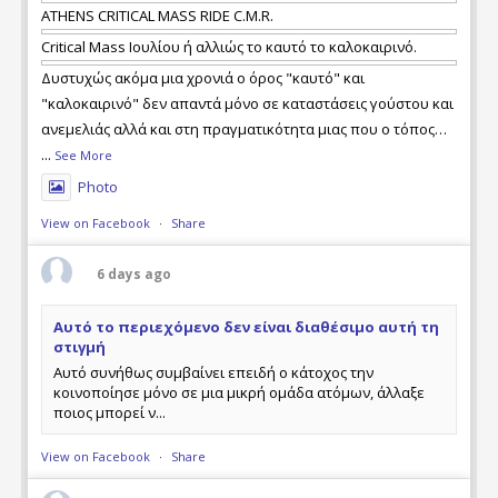
ATHENS CRITICAL MASS RIDE C.M.R.
Critical Mass Ιουλίου ή αλλιώς το καυτό το καλοκαιρινό.
Δυστυχώς ακόμα μια χρονιά ο όρος "καυτό" και
"καλοκαιρινό" δεν απαντά μόνο σε καταστάσεις γούστου και
ανεμελιάς αλλά και στη πραγματικότητα μιας που ο τόπος
μας καίγεται ξανά και με απώλειες ανθρώπινων ζωών. Τι
...
See More
φταίει και τι όχι, ποιός έχει τις ευθύνες και ποιός όχι, ας το
Photo
αναλογιστεί ο καθέν
View on Facebook
·
Share
6 days ago
Αυτό το περιεχόμενο δεν είναι διαθέσιμο αυτή τη
στιγμή
Αυτό συνήθως συμβαίνει επειδή ο κάτοχος την
κοινοποίησε μόνο σε μια μικρή ομάδα ατόμων, άλλαξε
ποιος μπορεί ν...
View on Facebook
·
Share