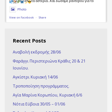
μας κάτω από τα αστέρια...Και δώσαμε ραντεβού για το
Φθινόπωρο... για νέες ποδηλατικές περιπέτειες ....
Photo
View on Facebook
·
Share
Recent Posts
Αναβολή εκδρομής 28/06
Φαράγγι Περιστεριώνα Κράθις 20 & 21
Ioυνίου.
Αγκίστρι Κυριακή 14/06
Τροποποίηση προγράμματος.
Αγία Μαρίνα Κορωπίου, Κυριακή 6/6
Νότια Εύβοια 30/05 – 01/06