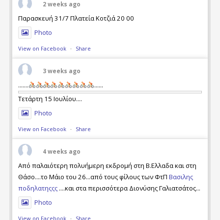
2 weeks ago
Παρασκευή 31/7 Πλατεία Κοτζιά 20 00
Photo
View on Facebook
·
Share
3 weeks ago
.......
......
Τετάρτη 15 Ιουλίου....
Photo
View on Facebook
·
Share
4 weeks ago
Από παλαιότερη πολυήμερη εκδρομή στη Β.Ελλαδα και στη
Θάσο....το Μάιο του 26...από τους φίλους των ΦτΠ
Βασιλης
ποδηλατηςςς
....και στα περισσότερα Διονύσης Γαλιατσάτος...
Photo
View on Facebook
·
Share