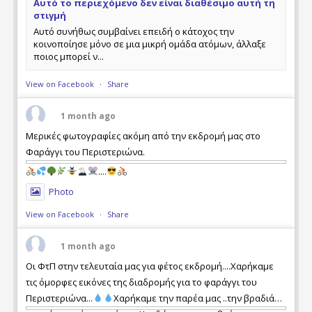
Αυτό το περιεχόμενο δεν είναι διαθέσιμο αυτή τη
στιγμή
Αυτό συνήθως συμβαίνει επειδή ο κάτοχος την
κοινοποίησε μόνο σε μια μικρή ομάδα ατόμων, άλλαξε
ποιος μπορεί ν...
View on Facebook
·
Share
1 month ago
Μερικές φωτογραφίες ακόμη από την εκδρομή μας στο
Φαράγγι του Περιστεριώνα.
....
Photo
View on Facebook
·
Share
1 month ago
Οι ΦτΠ στην τελευταία μας για φέτος εκδρομή....Χαρήκαμε
τις όμορφες εικόνες της διαδρομής για το φαράγγι του
Περιστεριώνα...
Χαρήκαμε την παρέα μας ..την βραδιά