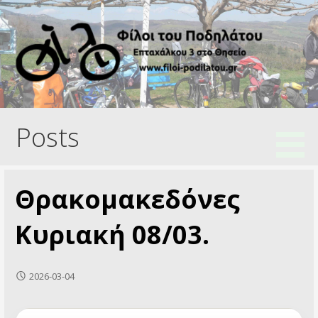
Skip
to
content
Ποδηλατικός Σύλλογος
Φίλοι του Ποδηλάτου
Posts
Θρακομακεδόνες
Κυριακή 08/03.
2026-03-04