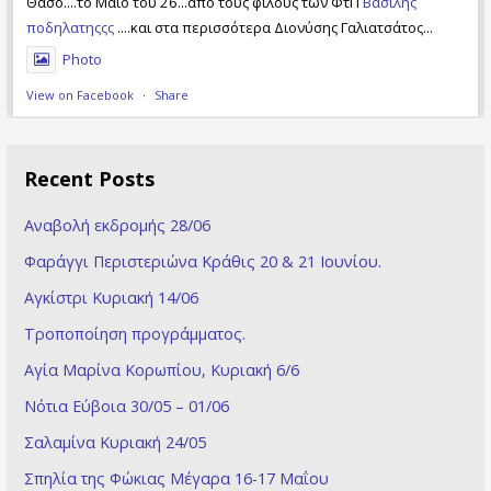
Θάσο....το Μάιο του 26...από τους φίλους των ΦτΠ
Βασιλης
ποδηλατηςςς
....και στα περισσότερα Διονύσης Γαλιατσάτος...
Photo
View on Facebook
·
Share
Recent Posts
Αναβολή εκδρομής 28/06
Φαράγγι Περιστεριώνα Κράθις 20 & 21 Ioυνίου.
Αγκίστρι Κυριακή 14/06
Τροποποίηση προγράμματος.
Αγία Μαρίνα Κορωπίου, Κυριακή 6/6
Νότια Εύβοια 30/05 – 01/06
Σαλαμίνα Κυριακή 24/05
Σπηλία της Φώκιας Μέγαρα 16-17 Μαΐου