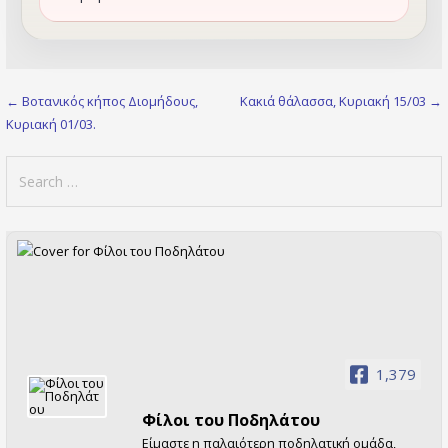
Post
← Βοτανικός κήπος Διομήδους,
Kακιά θάλασσα, Κυριακή 15/03 →
Κυριακή 01/03.
navigation
Search
for:
1,379
Φίλοι τoυ Ποδηλάτου
Είμαστε η παλαιότερη ποδηλατική ομάδα,