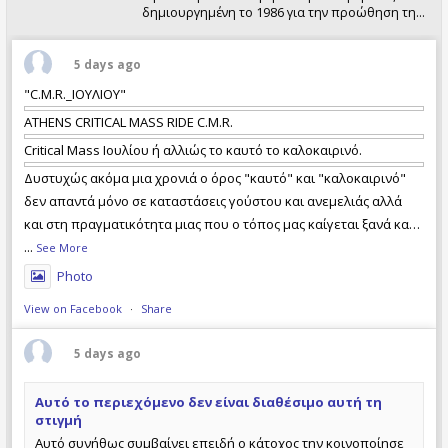
δημιουργημένη το 1986 για την προώθηση της
χρήσης του ποδηλάτου. Διοργανώνουμε κάθε
Σαββατοκύριακο ποδηλατικές εκδρομές και
πολυήμερες εξορμήσεις σε Ελλάδα και
5 days ago
εξωτερικό, καθώς και σχετικές εκδηλώσεις.
"C.M.R._ΙΟΥΛΙΟΥ"
ATHENS CRITICAL MASS RIDE C.M.R.
Critical Mass Ιουλίου ή αλλιώς το καυτό το καλοκαιρινό.
Δυστυχώς ακόμα μια χρονιά ο όρος "καυτό" και "καλοκαιρινό"
δεν απαντά μόνο σε καταστάσεις γούστου και ανεμελιάς αλλά
και στη πραγματικότητα μιας που ο τόπος μας καίγεται ξανά και
με απώλειες ανθρώπινων ζωών. Τι φταίει και τι όχι, ποιός έχει
...
See More
τις ευθύνες και ποιός όχι, ας το αναλογιστεί ο καθέν
Photo
View on Facebook
·
Share
5 days ago
Αυτό το περιεχόμενο δεν είναι διαθέσιμο αυτή τη
στιγμή
Αυτό συνήθως συμβαίνει επειδή ο κάτοχος την κοινοποίησε