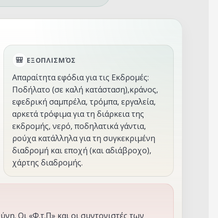
ΕΞΟΠΛΙΣΜΌΣ
Απαραίτητα εφόδια για τις Εκδρομές:
Ποδήλατο (σε καλή κατάσταση),κράνος,
εφεδρική σαμπρέλα, τρόμπα, εργαλεία,
αρκετά τρόφιμα για τη διάρκεια της
εκδρομής, νερό, ποδηλατικά γάντια,
ρούχα κατάλληλα για τη συγκεκριμένη
διαδρομή και εποχή (και αδιάβροχο),
χάρτης διαδρομής.
ύνη. Οι «Φ.τ.Π» και οι συντονιστές των