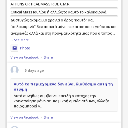
ATHENS CRITICAL MASS RIDE C.M.R.
Critical Mass Ιουλίου ή αλλιώς το καυτό το καλοκαιρινό.
Δυστυχώς ακόμα μια χρονιά ο όρος "καυτό" και
"καλοκαιρινό" δεν απαντά μόνο σε καταστάσεις γούστου και
ανεμελιάς αλλά και στη πραγματικότητα μιας που ο τόπος
μας καίγεται ξανά και με απώλειες ανθρώπινων ζωών. Τι
...
See More
φταίει και τι όχι, ποιός έχει τις ευθύνες και ποιός όχι, ας το
Photo
αναλογιστεί ο καθέν
View on Facebook
·
Share
5 days ago
Αυτό το περιεχόμενο δεν είναι διαθέσιμο αυτή τη
στιγμή
Αυτό συνήθως συμβαίνει επειδή ο κάτοχος την
κοινοποίησε μόνο σε μια μικρή ομάδα ατόμων, άλλαξε
ποιος μπορεί ν...
View on Facebook
·
Share