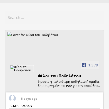
Search
for:
1,379
Φίλοι τoυ Ποδηλάτου
Είμαστε η παλαιότερη ποδηλατική ομάδα,
δημιουργημένη το 1986 για την προώθηση
της χρήσης του ποδηλάτου.
Διοργανώνουμε κάθε Σαββατοκύριακο
ποδηλατικές εκδρομές και πολυήμερες
5 days ago
εξορμήσεις σε Ελλάδα και εξωτερικό, καθώς
"C.M.R._ΙΟΥΛΙΟΥ"
και σχετικές εκδηλώσεις.