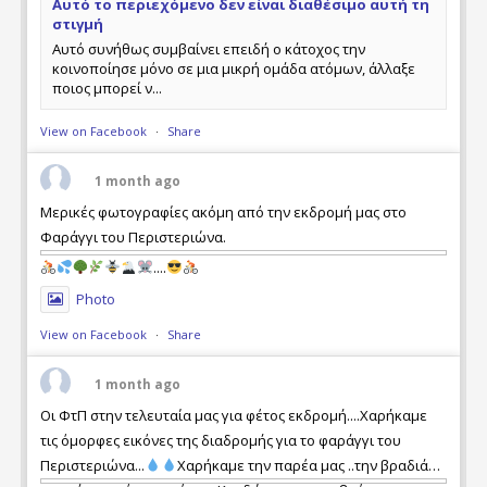
Αυτό το περιεχόμενο δεν είναι διαθέσιμο αυτή τη
στιγμή
Αυτό συνήθως συμβαίνει επειδή ο κάτοχος την
κοινοποίησε μόνο σε μια μικρή ομάδα ατόμων, άλλαξε
ποιος μπορεί ν...
View on Facebook
·
Share
1 month ago
Μερικές φωτογραφίες ακόμη από την εκδρομή μας στο
Φαράγγι του Περιστεριώνα.
....
Photo
View on Facebook
·
Share
1 month ago
Οι ΦτΠ στην τελευταία μας για φέτος εκδρομή....Χαρήκαμε
τις όμορφες εικόνες της διαδρομής για το φαράγγι του
Περιστεριώνα...
Χαρήκαμε την παρέα μας ..την βραδιά