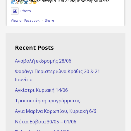
μας κάτω από τα αστέρια...Και δώσαμε ραντεβού για το
Φθινόπωρο... για νέες ποδηλατικές περιπέτειες ....
Photo
View on Facebook
·
Share
Recent Posts
Αναβολή εκδρομής 28/06
Φαράγγι Περιστεριώνα Κράθις 20 & 21
Ioυνίου.
Αγκίστρι Κυριακή 14/06
Τροποποίηση προγράμματος.
Αγία Μαρίνα Κορωπίου, Κυριακή 6/6
Νότια Εύβοια 30/05 – 01/06