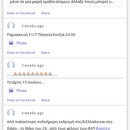
μόνο σε μια μικρή ομάδα ατόμων, άλλαξε ποιος μπορεί ν...
View on Facebook
·
Share
2 weeks ago
Παρασκευή 31/7 Πλατεία Κοτζιά 20 00
Photo
View on Facebook
·
Share
3 weeks ago
.......
......
Τετάρτη 15 Ιουλίου....
Photo
View on Facebook
·
Share
4 weeks ago
Από παλαιότερη πολυήμερη εκδρομή στη Β.Ελλαδα και στη
Θάσο....το Μάιο του 26...από τους φίλους των ΦτΠ
Βασιλης