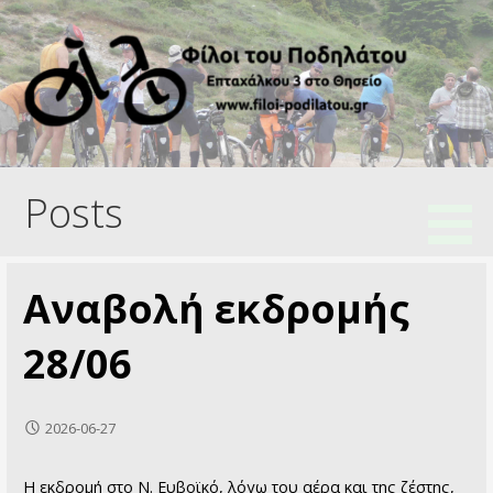
Skip
to
content
Ποδηλατικός Σύλλογος
Φίλοι του Ποδηλάτου
Posts
Αναβολή εκδρομής
28/06
2026-06-27
Η εκδρομή στο Ν. Ευβοϊκό, λόγω του αέρα και της ζέστης,