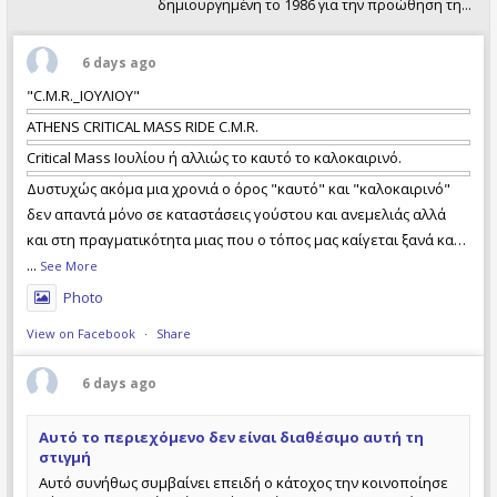
δημιουργημένη το 1986 για την προώθηση της
χρήσης του ποδηλάτου. Διοργανώνουμε κάθε
Σαββατοκύριακο ποδηλατικές εκδρομές και
πολυήμερες εξορμήσεις σε Ελλάδα και
6 days ago
εξωτερικό, καθώς και σχετικές εκδηλώσεις.
"C.M.R._ΙΟΥΛΙΟΥ"
ATHENS CRITICAL MASS RIDE C.M.R.
Critical Mass Ιουλίου ή αλλιώς το καυτό το καλοκαιρινό.
Δυστυχώς ακόμα μια χρονιά ο όρος "καυτό" και "καλοκαιρινό"
δεν απαντά μόνο σε καταστάσεις γούστου και ανεμελιάς αλλά
και στη πραγματικότητα μιας που ο τόπος μας καίγεται ξανά και
με απώλειες ανθρώπινων ζωών. Τι φταίει και τι όχι, ποιός έχει
...
See More
τις ευθύνες και ποιός όχι, ας το αναλογιστεί ο καθέν
Photo
View on Facebook
·
Share
6 days ago
Αυτό το περιεχόμενο δεν είναι διαθέσιμο αυτή τη
στιγμή
Αυτό συνήθως συμβαίνει επειδή ο κάτοχος την κοινοποίησε