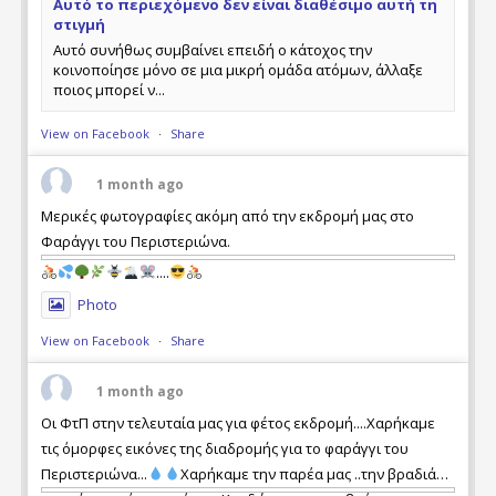
Αυτό το περιεχόμενο δεν είναι διαθέσιμο αυτή τη
στιγμή
Αυτό συνήθως συμβαίνει επειδή ο κάτοχος την
κοινοποίησε μόνο σε μια μικρή ομάδα ατόμων, άλλαξε
ποιος μπορεί ν...
View on Facebook
·
Share
1 month ago
Μερικές φωτογραφίες ακόμη από την εκδρομή μας στο
Φαράγγι του Περιστεριώνα.
....
Photo
View on Facebook
·
Share
1 month ago
Οι ΦτΠ στην τελευταία μας για φέτος εκδρομή....Χαρήκαμε
τις όμορφες εικόνες της διαδρομής για το φαράγγι του
Περιστεριώνα...
Χαρήκαμε την παρέα μας ..την βραδιά