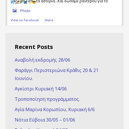
μας κάτω από τα αστέρια...Και δώσαμε ραντεβού για το
Φθινόπωρο... για νέες ποδηλατικές περιπέτειες ....
Photo
View on Facebook
·
Share
Recent Posts
Αναβολή εκδρομής 28/06
Φαράγγι Περιστεριώνα Κράθις 20 & 21
Ioυνίου.
Αγκίστρι Κυριακή 14/06
Τροποποίηση προγράμματος.
Αγία Μαρίνα Κορωπίου, Κυριακή 6/6
Νότια Εύβοια 30/05 – 01/06