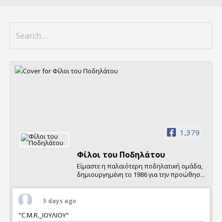
Search
for:
1,379
Φίλοι τoυ Ποδηλάτου
Είμαστε η παλαιότερη ποδηλατική ομάδα,
δημιουργημένη το 1986 για την προώθηση
της χρήσης του ποδηλάτου.
Διοργανώνουμε κάθε Σαββατοκύριακο
ποδηλατικές εκδρομές και πολυήμερες
5 days ago
εξορμήσεις σε Ελλάδα και εξωτερικό, καθώς
"C.M.R._ΙΟΥΛΙΟΥ"
και σχετικές εκδηλώσεις.