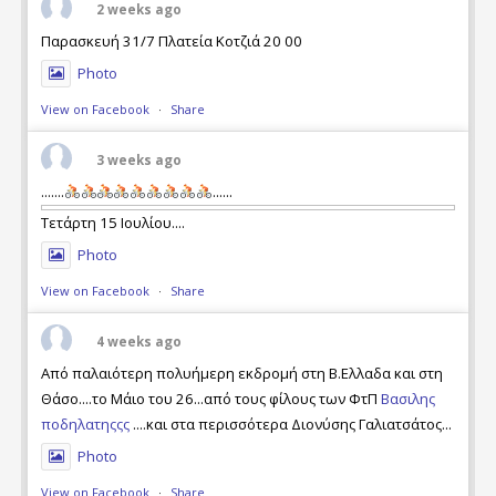
2 weeks ago
Παρασκευή 31/7 Πλατεία Κοτζιά 20 00
Photo
View on Facebook
·
Share
3 weeks ago
.......
......
Τετάρτη 15 Ιουλίου....
Photo
View on Facebook
·
Share
4 weeks ago
Από παλαιότερη πολυήμερη εκδρομή στη Β.Ελλαδα και στη
Θάσο....το Μάιο του 26...από τους φίλους των ΦτΠ
Βασιλης
ποδηλατηςςς
....και στα περισσότερα Διονύσης Γαλιατσάτος...
Photo
View on Facebook
·
Share