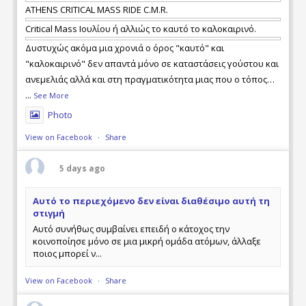
ATHENS CRITICAL MASS RIDE C.M.R.
Critical Mass Ιουλίου ή αλλιώς το καυτό το καλοκαιρινό.
Δυστυχώς ακόμα μια χρονιά ο όρος "καυτό" και
"καλοκαιρινό" δεν απαντά μόνο σε καταστάσεις γούστου και
ανεμελιάς αλλά και στη πραγματικότητα μιας που ο τόπος
μας καίγεται ξανά και με απώλειες ανθρώπινων ζωών. Τι
...
See More
φταίει και τι όχι, ποιός έχει τις ευθύνες και ποιός όχι, ας το
Photo
αναλογιστεί ο καθέν
View on Facebook
·
Share
5 days ago
Αυτό το περιεχόμενο δεν είναι διαθέσιμο αυτή τη
στιγμή
Αυτό συνήθως συμβαίνει επειδή ο κάτοχος την
κοινοποίησε μόνο σε μια μικρή ομάδα ατόμων, άλλαξε
ποιος μπορεί ν...
View on Facebook
·
Share