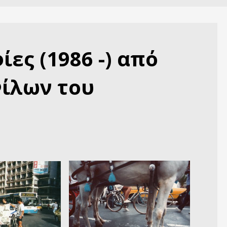
ες (1986 -) από
ίλων του