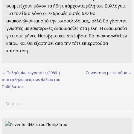
συμμετέχουν μόνον τα ήδη υπάρχοντα μέλη του Συλλόγου.
Για τον ίδιο λόγο οι εκδρομές αυτές δεν θα
ανακοινώνονται από την ιστοσελίδα μας, αλλά θα γίνονται
γνωστές με εσωτερικές διαδικασίες στα μέλη. Η διαδικασία
για τους μήνες Νοέμβριο και Δεκέμβριο θα ανακοινωθεί εν
καιρώ και θα εξαρτηθεί απο την τότε επικρατούσα
κατάσταση.
Post
← Παληές Φωτογραφίες (1986 -)
Συνάντηση με το Δήμο →
από εκδηλώσεις των Φίλων του
navigation
Ποδήλατου
Search
for: