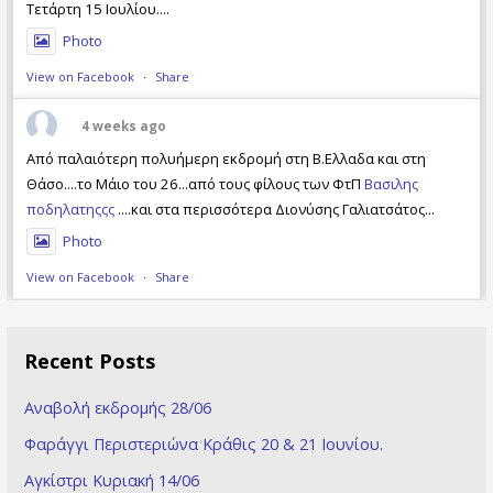
Τετάρτη 15 Ιουλίου....
Photo
View on Facebook
·
Share
4 weeks ago
Από παλαιότερη πολυήμερη εκδρομή στη Β.Ελλαδα και στη
Θάσο....το Μάιο του 26...από τους φίλους των ΦτΠ
Βασιλης
ποδηλατηςςς
....και στα περισσότερα Διονύσης Γαλιατσάτος...
Photo
View on Facebook
·
Share
Recent Posts
Αναβολή εκδρομής 28/06
Φαράγγι Περιστεριώνα Κράθις 20 & 21 Ioυνίου.
Αγκίστρι Κυριακή 14/06