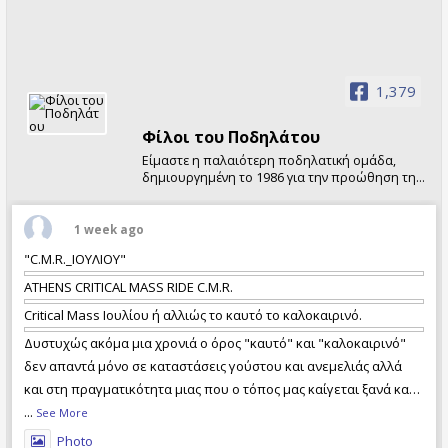
1,379
Φίλοι τoυ Ποδηλάτου
Είμαστε η παλαιότερη ποδηλατική ομάδα,
δημιουργημένη το 1986 για την προώθηση της
χρήσης του ποδηλάτου. Διοργανώνουμε κάθε
Σαββατοκύριακο ποδηλατικές εκδρομές και
πολυήμερες εξορμήσεις σε Ελλάδα και
1 week ago
εξωτερικό, καθώς και σχετικές εκδηλώσεις.
"C.M.R._ΙΟΥΛΙΟΥ"
ATHENS CRITICAL MASS RIDE C.M.R.
Critical Mass Ιουλίου ή αλλιώς το καυτό το καλοκαιρινό.
Δυστυχώς ακόμα μια χρονιά ο όρος "καυτό" και "καλοκαιρινό"
δεν απαντά μόνο σε καταστάσεις γούστου και ανεμελιάς αλλά
και στη πραγματικότητα μιας που ο τόπος μας καίγεται ξανά και
με απώλειες ανθρώπινων ζωών. Τι φταίει και τι όχι, ποιός έχει
...
See More
τις ευθύνες και ποιός όχι, ας το αναλογιστεί ο καθέν
Photo