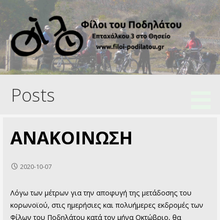
Skip
to
content
Ποδηλατικός Σύλλογος
Φίλοι του Ποδηλάτου
Posts
ΑΝΑΚΟΙΝΩΣΗ
2020-10-07
Λόγω των μέτρων για την αποφυγή της μετάδοσης του
κορωνοϊού, στις ημερήσιες και πολυήμερες εκδρομές των
Φίλων του Ποδηλάτου κατά τον μήνα Οκτώβριο, θα