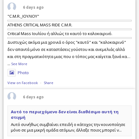
Σαββατοκύριακο ποδηλατικές εκδρομές και
πολυήμερες εξορμήσεις σε Ελλάδα και
6 days ago
εξωτερικό, καθώς και σχετικές εκδηλώσεις.
"C.M.R._ΙΟΥΛΙΟΥ"
ATHENS CRITICAL MASS RIDE C.M.R.
Critical Mass Ιουλίου ή αλλιώς το καυτό το καλοκαιρινό.
Δυστυχώς ακόμα μια χρονιά ο όρος "καυτό" και "καλοκαιρινό"
δεν απαντά μόνο σε καταστάσεις γούστου και ανεμελιάς αλλά
και στη πραγματικότητα μιας που ο τόπος μας καίγεται ξανά και
με απώλειες ανθρώπινων ζωών. Τι φταίει και τι όχι, ποιός έχει
...
See More
τις ευθύνες και ποιός όχι, ας το αναλογιστεί ο καθέν
Photo
View on Facebook
·
Share
6 days ago
Αυτό το περιεχόμενο δεν είναι διαθέσιμο αυτή τη
στιγμή
Αυτό συνήθως συμβαίνει επειδή ο κάτοχος την κοινοποίησε
μόνο σε μια μικρή ομάδα ατόμων, άλλαξε ποιος μπορεί ν...