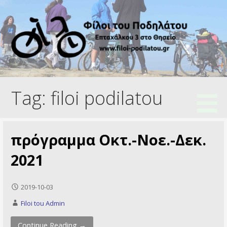
Skip
to
content
Ποδηλατικός Σύλλογος
Φίλοι του Ποδηλάτου
Tag: filoi podilatou
πρόγραμμα Οκτ.-Νοε.-Δεκ.
2021
2019-10-03
Filoi tou Admin
Continue Reading →