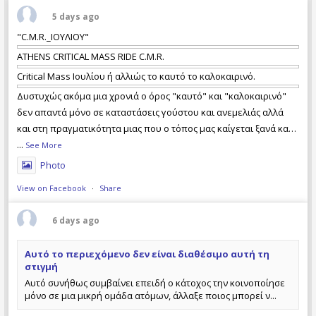
Σαββατοκύριακο ποδηλατικές εκδρομές και
πολυήμερες εξορμήσεις σε Ελλάδα και
5 days ago
εξωτερικό, καθώς και σχετικές εκδηλώσεις.
"C.M.R._ΙΟΥΛΙΟΥ"
ATHENS CRITICAL MASS RIDE C.M.R.
Critical Mass Ιουλίου ή αλλιώς το καυτό το καλοκαιρινό.
Δυστυχώς ακόμα μια χρονιά ο όρος "καυτό" και "καλοκαιρινό"
δεν απαντά μόνο σε καταστάσεις γούστου και ανεμελιάς αλλά
και στη πραγματικότητα μιας που ο τόπος μας καίγεται ξανά και
με απώλειες ανθρώπινων ζωών. Τι φταίει και τι όχι, ποιός έχει
...
See More
τις ευθύνες και ποιός όχι, ας το αναλογιστεί ο καθέν
Photo
View on Facebook
·
Share
6 days ago
Αυτό το περιεχόμενο δεν είναι διαθέσιμο αυτή τη
στιγμή
Αυτό συνήθως συμβαίνει επειδή ο κάτοχος την κοινοποίησε
μόνο σε μια μικρή ομάδα ατόμων, άλλαξε ποιος μπορεί ν...