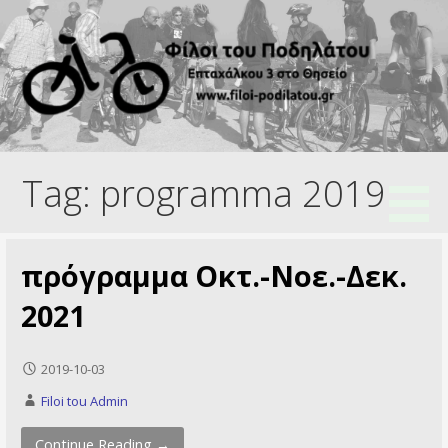
Skip
to
content
Ποδηλατικός Σύλλογος
Φίλοι του Ποδηλάτου
Tag: programma 2019
πρόγραμμα Οκτ.-Νοε.-Δεκ.
2021
2019-10-03
Filoi tou Admin
Continue Reading →